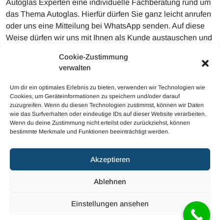
Autoglas Experten eine individuelle Fachberatung rund um
das Thema Autoglas. Hierfür dürfen Sie ganz leicht anrufen
oder uns eine Mitteilung bei WhatsApp senden. Auf diese
Weise dürfen wir uns mit Ihnen als Kunde austauschen und
umgehend die ideale Lösung für Ihren Glasschaden finden.
Cookie-Zustimmung
Selbstredend können Sie unserer Firma ebenso
verwalten
außerordentlich mit Vergnügen Fotos vom Defekt senden,
damit uns direkt eine Einschätzung möglich ist.
Um dir ein optimales Erlebnis zu bieten, verwenden wir Technologien wie
Cookies, um Geräteinformationen zu speichern und/oder darauf
zuzugreifen. Wenn du diesen Technologien zustimmst, können wir Daten
wie das Surfverhalten oder eindeutige IDs auf dieser Website verarbeiten.
Wenn du deine Zustimmung nicht erteilst oder zurückziehst, können
bestimmte Merkmale und Funktionen beeinträchtigt werden.
© 2023 Mobiler Autoglas
Akzeptieren
Haftungsausschluss
Cookie-Richtlinie (EU)
Ablehnen
Datenschutzerklärung (EU)
Impressum
Einstellungen ansehen