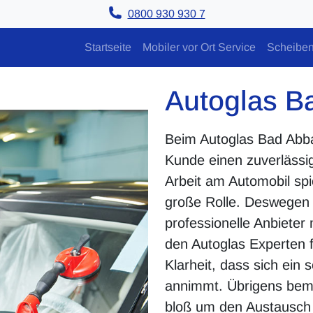
0800 930 930 7
Startseite
Mobiler vor Ort Service
Scheiben
Autoglas B
Beim Autoglas Bad Abba
Kunde einen zuverlässi
Arbeit am Automobil spie
große Rolle. Deswegen so
professionelle Anbieter 
den Autoglas Experten 
Klarheit, dass sich ein 
annimmt. Übrigens bemü
bloß um den Austausch 