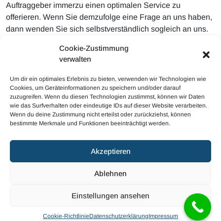
Auftraggeber immerzu einen optimalen Service zu
offerieren. Wenn Sie demzufolge eine Frage an uns haben,
dann wenden Sie sich selbstverständlich sogleich an uns.
Wir stehen Ihnen Rede und Antwort. Sehr gerne können Sie
Cookie-Zustimmung
uns ebenso Fotos der Beschädigung senden, damit die
verwalten
Autoglas Experten Ihnen sofort eine persönliche
Beurteilung hierzu geben.
Um dir ein optimales Erlebnis zu bieten, verwenden wir Technologien wie
Cookies, um Geräteinformationen zu speichern und/oder darauf
zuzugreifen. Wenn du diesen Technologien zustimmst, können wir Daten
wie das Surfverhalten oder eindeutige IDs auf dieser Website verarbeiten.
Wenn du deine Zustimmung nicht erteilst oder zurückziehst, können
bestimmte Merkmale und Funktionen beeinträchtigt werden.
© 2023 Mobiler Autoglas
Akzeptieren
Haftungsausschluss
Cookie-Richtlinie (EU)
Ablehnen
Datenschutzerklärung (EU)
Impressum
Einstellungen ansehen
Cookie-Richtlinie
Datenschutzerklärung
Impressum