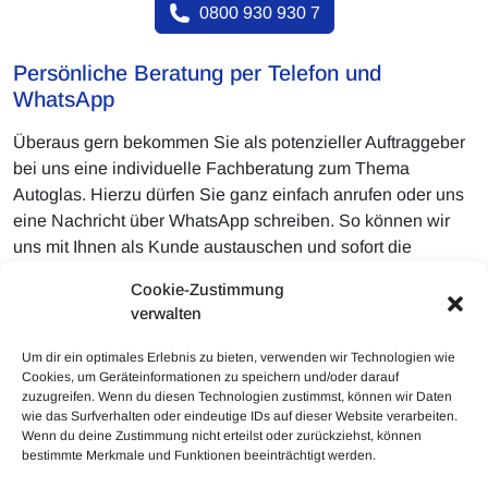
0800 930 930 7
Persönliche Beratung per Telefon und
WhatsApp
Überaus gern bekommen Sie als potenzieller Auftraggeber
bei uns eine individuelle Fachberatung zum Thema
Autoglas. Hierzu dürfen Sie ganz einfach anrufen oder uns
eine Nachricht über WhatsApp schreiben. So können wir
uns mit Ihnen als Kunde austauschen und sofort die
geeignete Problemlösung für Ihren Schaden finden.
Cookie-Zustimmung
Natürlicherweise können Sie unserer Firma auch
verwalten
außerordentlich selbstredend Bilder vom Defekt senden,
damit uns unmittelbar eine Beurteilung möglich ist.
Um dir ein optimales Erlebnis zu bieten, verwenden wir Technologien wie
Cookies, um Geräteinformationen zu speichern und/oder darauf
zuzugreifen. Wenn du diesen Technologien zustimmst, können wir Daten
wie das Surfverhalten oder eindeutige IDs auf dieser Website verarbeiten.
Wenn du deine Zustimmung nicht erteilst oder zurückziehst, können
bestimmte Merkmale und Funktionen beeinträchtigt werden.