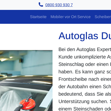
0800 930 930 7
Startseite
Mobiler vor Ort Service
Scheiben
Autoglas D
Bei den Autoglas Exper
Kunde unkomplizierte As
Steinschlag oder einen 
haben. Es kann ganz s
Frontscheibe nach einer
der Autobahn einen Sch
bedeutend, dass Sie als
Unterstützung suchen. S
einem Steinschaden ode