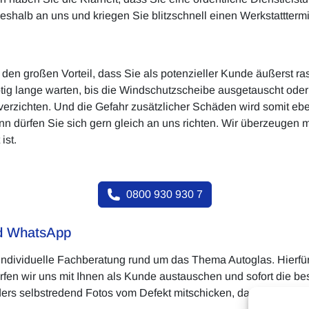
eshalb an uns und kriegen Sie blitzschnell einen Werkstattterm
en großen Vorteil, dass Sie als potenzieller Kunde äußerst ra
g lange warten, bis die Windschutzscheibe ausgetauscht oder r
 verzichten. Und die Gefahr zusätzlicher Schäden wird somit ebe
 dürfen Sie sich gern gleich an uns richten. Wir überzeugen mi
ist.
0800 930 930 7
nd WhatsApp
e individuelle Fachberatung rund um das Thema Autoglas. Hierf
en wir uns mit Ihnen als Kunde austauschen und sofort die bes
rs selbstredend Fotos vom Defekt mitschicken, damit uns sogl