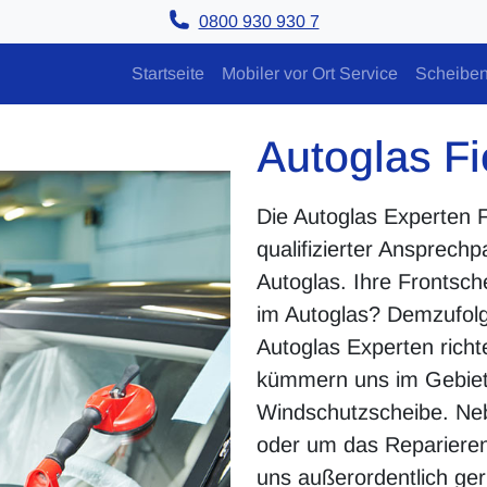
0800 930 930 7
Startseite
Mobiler vor Ort Service
Scheiben
Autoglas F
Die Autoglas Experten F
qualifizierter Ansprechp
Autoglas. Ihre Frontsche
im Autoglas? Demzufolg
Autoglas Experten richt
kümmern uns im Gebiet
Windschutzscheibe. Ne
oder um das Reparieren
uns außerordentlich ge