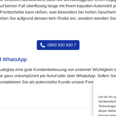
f keinen Fall überflüssig lange mit Ihrem kaputten Automobil p
Die Frontscheibe kann reißen, was besonders bei hohen Geschw
Gehen Sie aufgrund dessen kein Risiko ein, sondern wenden Sie 
0800 930 930 7
nd WhatsApp
Autoglas eine gute Kundenbetreuung von extremer Wichtigkeit is
 Sie ganz unkompliziert per Anruf oder über WhatsApp. Sofern S
aktieren Sie als potenzieller Kunde unsere Firma direkt. Wir f
Um dir ein o
Geräteinfor
Technologien
dieser Websi
können best