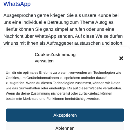
WhatsApp
Ausgesprochen gerne kriegen Sie als unsere Kunde bei
uns eine individuelle Betreuung zum Thema Autoglas.
Hierfür können Sie ganz simpel anrufen oder uns eine
Nachricht über WhatsApp senden. Auf diese Weise dürfen
wir uns mit Ihnen als Auftraggeber austauschen und sofort
die ideale Lösung für Ihren Schaden finden. Naturgemäß
Cookie-Zustimmung
können Sie unserem Unternehmen auch ausgesprochen
verwalten
natürlich Bilder vom Schaden senden, damit uns sogleich
eine Beurteilung möglich ist.
Um dir ein optimales Erlebnis zu bieten, verwenden wir Technologien wie
Cookies, um Geräteinformationen zu speichern und/oder darauf
zuzugreifen. Wenn du diesen Technologien zustimmst, können wir Daten
wie das Surfverhalten oder eindeutige IDs auf dieser Website verarbeiten.
Wenn du deine Zustimmung nicht erteilst oder zurückziehst, können
bestimmte Merkmale und Funktionen beeinträchtigt werden.
© 2023 Mobiler Autoglas
Akzeptieren
Haftungsausschluss
Cookie-Richtlinie (EU)
Ablehnen