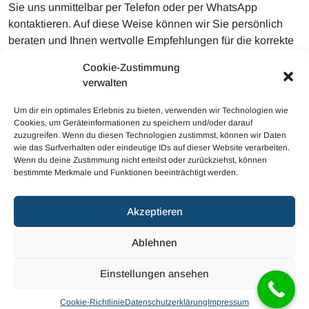
Sie uns unmittelbar per Telefon oder per WhatsApp
kontaktieren. Auf diese Weise können wir Sie persönlich
beraten und Ihnen wertvolle Empfehlungen für die korrekte
Herangehensweise geben. Besonders gern können Sie per
Cookie-Zustimmung
WhatsApp auch direkt einen Vor Ort Termin mit den
verwalten
Autoglas Experten arrangieren. Dadurch ist für die
unkomplizierte Erledigung gesorgt.
Um dir ein optimales Erlebnis zu bieten, verwenden wir Technologien wie
Cookies, um Geräteinformationen zu speichern und/oder darauf
zuzugreifen. Wenn du diesen Technologien zustimmst, können wir Daten
wie das Surfverhalten oder eindeutige IDs auf dieser Website verarbeiten.
Wenn du deine Zustimmung nicht erteilst oder zurückziehst, können
bestimmte Merkmale und Funktionen beeinträchtigt werden.
© 2023 Mobiler Autoglas
Akzeptieren
Haftungsausschluss
Cookie-Richtlinie (EU)
Ablehnen
Datenschutzerklärung (EU)
Impressum
Einstellungen ansehen
Cookie-Richtlinie
Datenschutzerklärung
Impressum