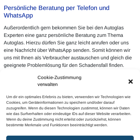
Persönliche Beratung per Telefon und
WhatsApp
Außerordentlich gern bekommen Sie bei den Autoglas
Experten eine ganz persönliche Beratung zum Thema
Autoglas. Hierzu dürfen Sie ganz leicht anrufen oder uns
eine Nachricht über WhatsApp senden. Somit können wir
uns mit Ihnen als Verbraucher austauschen und gleich die
geeignete Problemlösung für den Schadensfall finden.
Natürlicherweise können Sie unserem Unternehmen
Cookie-Zustimmung
ebenso ausgesprochen selbstverständlich Aufnahmen vom
verwalten
Glasschaden mitschicken, damit uns unmittelbar eine
Einschätzung möglich ist.
Um dir ein optimales Erlebnis zu bieten, verwenden wir Technologien wie
Cookies, um Geräteinformationen zu speichern und/oder darauf
zuzugreifen. Wenn du diesen Technologien zustimmst, können wir Daten
wie das Surfverhalten oder eindeutige IDs auf dieser Website verarbeiten.
Wenn du deine Zustimmung nicht erteilst oder zurückziehst, können
bestimmte Merkmale und Funktionen beeinträchtigt werden.
© 2023 Mobiler Autoglas