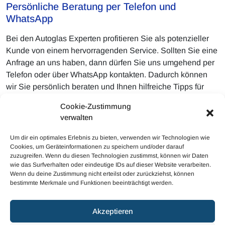
Persönliche Beratung per Telefon und
WhatsApp
Bei den Autoglas Experten profitieren Sie als potenzieller
Kunde von einem hervorragenden Service. Sollten Sie eine
Anfrage an uns haben, dann dürfen Sie uns umgehend per
Telefon oder über WhatsApp kontakten. Dadurch können
wir Sie persönlich beraten und Ihnen hilfreiche Tipps für
eine richtige Verfahrensweise geben. Überaus gern dürfen
Cookie-Zustimmung
Sie über WhatsApp ebenso direkt einen Einsatztermin mit
verwalten
den Autoglas Experten ausmachen. Somit ist für die
reibungslose Auftragsabwicklung gesorgt.
Um dir ein optimales Erlebnis zu bieten, verwenden wir Technologien wie
Cookies, um Geräteinformationen zu speichern und/oder darauf
zuzugreifen. Wenn du diesen Technologien zustimmst, können wir Daten
wie das Surfverhalten oder eindeutige IDs auf dieser Website verarbeiten.
Wenn du deine Zustimmung nicht erteilst oder zurückziehst, können
bestimmte Merkmale und Funktionen beeinträchtigt werden.
© 2023 Mobiler Autoglas
Akzeptieren