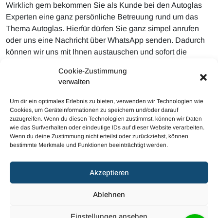
Wirklich gern bekommen Sie als Kunde bei den Autoglas
Experten eine ganz persönliche Betreuung rund um das
Thema Autoglas. Hierfür dürfen Sie ganz simpel anrufen
oder uns eine Nachricht über WhatsApp senden. Dadurch
können wir uns mit Ihnen austauschen und sofort die
bestmögliche Problemlösung für Ihren Defekt finden.
Cookie-Zustimmung
Natürlicherweise können Sie unserer Firma ebenso
verwalten
außerordentlich gerne Fotos vom Schaden senden, damit
uns gleich eine Bewertung möglich ist.
Um dir ein optimales Erlebnis zu bieten, verwenden wir Technologien wie
Cookies, um Geräteinformationen zu speichern und/oder darauf
zuzugreifen. Wenn du diesen Technologien zustimmst, können wir Daten
wie das Surfverhalten oder eindeutige IDs auf dieser Website verarbeiten.
Wenn du deine Zustimmung nicht erteilst oder zurückziehst, können
bestimmte Merkmale und Funktionen beeinträchtigt werden.
© 2023 Mobiler Autoglas
Akzeptieren
Haftungsausschluss
Cookie-Richtlinie (EU)
Ablehnen
Datenschutzerklärung (EU)
Impressum
Einstellungen ansehen