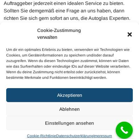
Auftraggeber jederzeit einen idealen Service zu bieten.
Sollten Sie demgemäß eine Frage an uns haben, dann
richten Sie sich gern sofort an uns, die Autoglas Experten.
Wir geben Ihnen gerne eine Antwort. Außerordentlich gerne
Cookie-Zustimmung
dürfen Sie uns ebenfalls Bilder der Beschädigung senden,
verwalten
damit wir Ihnen gleich eine persönliche Einschätzung dazu
geben.
Um dir ein optimales Erlebnis zu bieten, verwenden wir Technologien wie
Cookies, um Geräteinformationen zu speichern und/oder darauf
zuzugreifen. Wenn du diesen Technologien zustimmst, können wir Daten
wie das Surfverhalten oder eindeutige IDs auf dieser Website verarbeiten.
Wenn du deine Zustimmung nicht erteilst oder zurückziehst, können
bestimmte Merkmale und Funktionen beeinträchtigt werden.
© 2023 Mobiler Autoglas
Akzeptieren
Haftungsausschluss
Cookie-Richtlinie (EU)
Ablehnen
Datenschutzerklärung (EU)
Impressum
Einstellungen ansehen
Cookie-Richtlinie
Datenschutzerklärung
Impressum