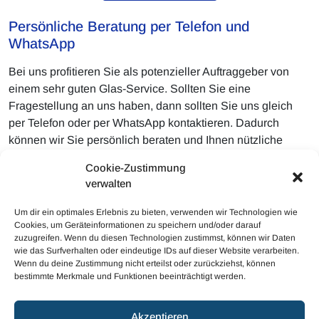
Persönliche Beratung per Telefon und
WhatsApp
Bei uns profitieren Sie als potenzieller Auftraggeber von
einem sehr guten Glas-Service. Sollten Sie eine
Fragestellung an uns haben, dann sollten Sie uns gleich
per Telefon oder per WhatsApp kontaktieren. Dadurch
können wir Sie persönlich beraten und Ihnen nützliche
Anregungen für eine richtige Arbeitsweise geben. Überaus
Cookie-Zustimmung
gern dürfen Sie über WhatsApp ebenso gleich einen Termin
verwalten
mit uns arrangieren. So ist für eine reibungslose Erledigung
gesorgt.
Um dir ein optimales Erlebnis zu bieten, verwenden wir Technologien wie
Cookies, um Geräteinformationen zu speichern und/oder darauf
zuzugreifen. Wenn du diesen Technologien zustimmst, können wir Daten
wie das Surfverhalten oder eindeutige IDs auf dieser Website verarbeiten.
Wenn du deine Zustimmung nicht erteilst oder zurückziehst, können
bestimmte Merkmale und Funktionen beeinträchtigt werden.
© 2023 Mobiler Autoglas
Akzeptieren