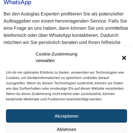
WhatsApp
Bei den Autoglas Experten profitieren Sie als potenzieller
Auftraggeber von einem hervorragenden Service. Falls Sie
eine Frage an uns haben, dann können Sie uns unmittelbar
telefonisch oder über WhatsApp kontaktieren. Dadurch
möchten wir Sie persönlich beraten und Ihnen hilfreiche
Ratschläge für die fehlerfreie Arbeitsweise geben. Überaus
Cookie-Zustimmung
gern dürfen Sie per WhatsApp auch unmittelbar einen
verwalten
Termin mit uns ausmachen. Auf diese Weise ist für die
reibungslose Ausführung gesorgt.
Um dir ein optimales Erlebnis zu bieten, verwenden wir Technologien wie
Cookies, um Geräteinformationen zu speichern und/oder darauf
zuzugreifen. Wenn du diesen Technologien zustimmst, können wir Daten
wie das Surfverhalten oder eindeutige IDs auf dieser Website verarbeiten.
Wenn du deine Zustimmung nicht erteilst oder zurückziehst, können
bestimmte Merkmale und Funktionen beeinträchtigt werden.
© 2023 Mobiler Autoglas
Akzeptieren
Haftungsausschluss
Cookie-Richtlinie (EU)
Ablehnen