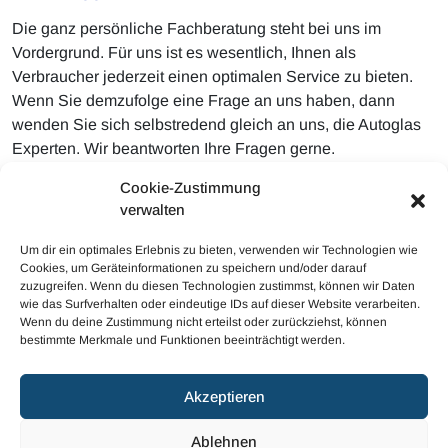
Die ganz persönliche Fachberatung steht bei uns im
Vordergrund. Für uns ist es wesentlich, Ihnen als
Verbraucher jederzeit einen optimalen Service zu bieten.
Wenn Sie demzufolge eine Frage an uns haben, dann
wenden Sie sich selbstredend gleich an uns, die Autoglas
Experten. Wir beantworten Ihre Fragen gerne.
Außerordentlich gern dürfen Sie uns ebenso Bilder vom
Cookie-Zustimmung
jeweiligen Schaden schicken, damit die Autoglas Experten
verwalten
Ihnen gleich eine ganz persönliche Einschätzung hierzu
abgeben.
Um dir ein optimales Erlebnis zu bieten, verwenden wir Technologien wie
Cookies, um Geräteinformationen zu speichern und/oder darauf
zuzugreifen. Wenn du diesen Technologien zustimmst, können wir Daten
wie das Surfverhalten oder eindeutige IDs auf dieser Website verarbeiten.
Wenn du deine Zustimmung nicht erteilst oder zurückziehst, können
bestimmte Merkmale und Funktionen beeinträchtigt werden.
© 2023 Mobiler Autoglas
Akzeptieren
Haftungsausschluss
Cookie-Richtlinie (EU)
Ablehnen