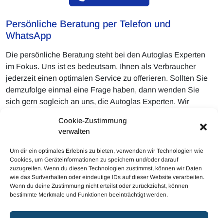
Persönliche Beratung per Telefon und
WhatsApp
Die persönliche Beratung steht bei den Autoglas Experten
im Fokus. Uns ist es bedeutsam, Ihnen als Verbraucher
jederzeit einen optimalen Service zu offerieren. Sollten Sie
demzufolge einmal eine Frage haben, dann wenden Sie
sich gern sogleich an uns, die Autoglas Experten. Wir
beantworten Ihre Fragen gerne. Überaus gerne dürfen Sie
Cookie-Zustimmung
uns auch Fotos der Beschädigung senden, damit die
verwalten
Autoglas Experten Ihnen direkt eine persönliche
Einschätzung dazu abgeben.
Um dir ein optimales Erlebnis zu bieten, verwenden wir Technologien wie
Cookies, um Geräteinformationen zu speichern und/oder darauf
zuzugreifen. Wenn du diesen Technologien zustimmst, können wir Daten
wie das Surfverhalten oder eindeutige IDs auf dieser Website verarbeiten.
Wenn du deine Zustimmung nicht erteilst oder zurückziehst, können
bestimmte Merkmale und Funktionen beeinträchtigt werden.
© 2023 Mobiler Autoglas